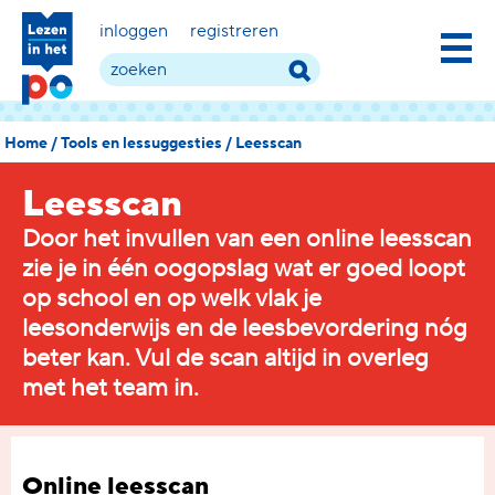
inloggen
registreren
Home
/
Tools en lessuggesties
/
Leesscan
Leesscan
Door het invullen van een online leesscan
zie je in één oogopslag wat er goed loopt
op school en op welk vlak je
leesonderwijs en de leesbevordering nóg
beter kan. Vul de scan altijd in overleg
met het team in.
Online leesscan