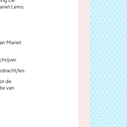
ting De
ariet Lems.
van Mariet
hrijver.
opdracht/les.
oor de
tie van