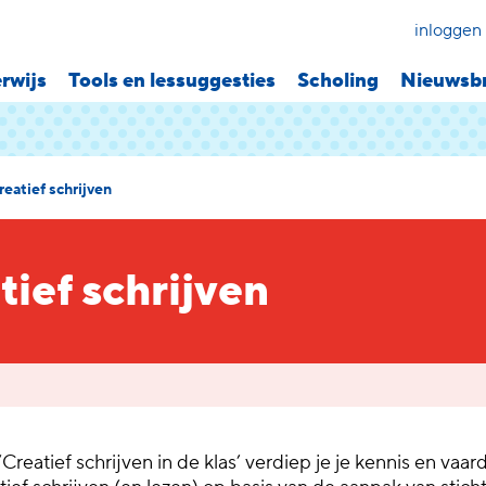
inloggen
rwijs
Tools en lessuggesties
Scholing
Nieuwsbr
reatief schrijven
tief schrijven
‘Creatief schrijven in de klas’ verdiep je je kennis en vaa