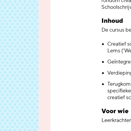
rondom creat
Schoolschrij
Inhoud
De cursus be
Creatief s
Lems (‘We
Geïntegree
Verdiepin
Terugkomse
specifieke
creatief s
Voor wie
Leerkrachte