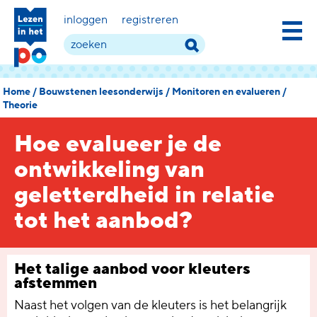
inloggen
registreren
Home
/
Bouwstenen leesonderwijs
/
Monitoren en evalueren
/
Theorie
Hoe evalueer je de
ontwikkeling van
geletterdheid in relatie
tot het aanbod?
Het talige aanbod voor kleuters
afstemmen
Naast het volgen van de kleuters is het belangrijk