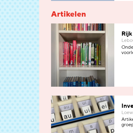
Artikelen
Rij
Lebou
Onder
voor
Inve
Loewu
Artik
groep