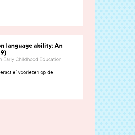
on language ability: An
19)
ean Early Childhood Education
eractief voorlezen op de