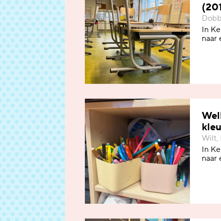
(20
Dobbe
In Ke
naar 
Welk
kle
Wilt,
In Ke
naar 