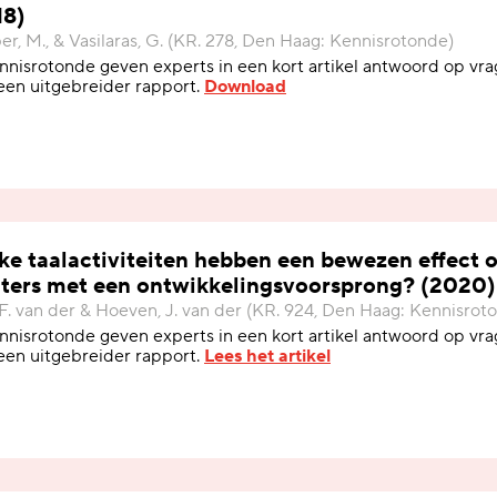
18)
r, M., & Vasilaras, G. (KR. 278, Den Haag: Kennisrotonde)
nnisrotonde geven experts in een kort artikel antwoord op vrag
een uitgebreider rapport.
Download
e taalactiviteiten hebben een bewezen effect 
uters met een ontwikkelingsvoorsprong? (2020)
 F. van der & Hoeven, J. van der (KR. 924, Den Haag: Kennisrot
nnisrotonde geven experts in een kort artikel antwoord op vrag
een uitgebreider rapport.
Lees het artikel