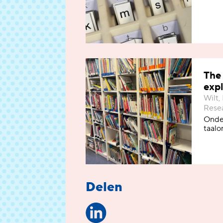
The 
expl
Wilt,
Resea
Onder
taalo
Delen