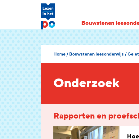
Bouwstenen leesonde
Home
/
Bouwstenen leesonderwijs
/
Gelet
Onderzoek
Rapporten en proefsc
Hoe 