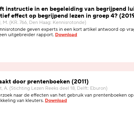
t instructie in en begeleiding van begrijpend lu
tief effect op begrijpend lezen in groep 4? (201
l, M. (KR. 766, Den Haag: Kennisrotonde)
nnisrotonde geven experts in een kort artikel antwoord op vrag
een uitgebreider rapport.
Download
aakt door prentenboeken (2011)
, A. (Stichting Lezen Reeks deel 18, Delft: Eburon)
zoek naar de effecten van het gebruik van prentenboeken op
kkeling van kleuters.
Download