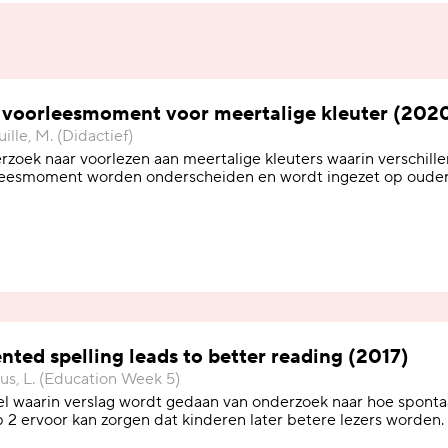
k voorleesmoment voor meertalige kleuter (202
ille, M. (Didactief)
zoek naar voorlezen aan meertalige kleuters waarin verschill
leesmoment worden onderscheiden en wordt ingezet op oude
nted spelling leads to better reading (2017)
s, L. (Education Week 5)
el waarin verslag wordt gedaan van onderzoek naar hoe spontaa
 2 ervoor kan zorgen dat kinderen later betere lezers worden.