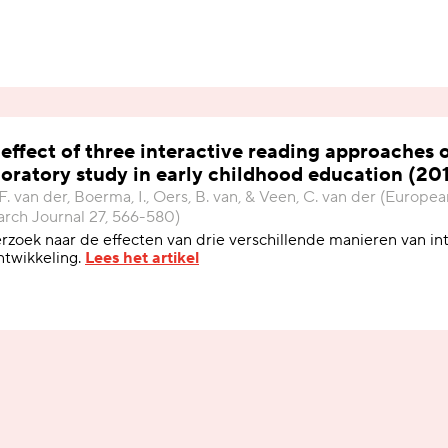
effect of three interactive reading approaches 
oratory study in early childhood education (20
 F. van der, Boerma, I., Oers, B. van, & Veen, C. van der (Europ
rch Journal 27, 566-580)
zoek naar de effecten van drie verschillende manieren van int
ntwikkeling.
Lees het artikel