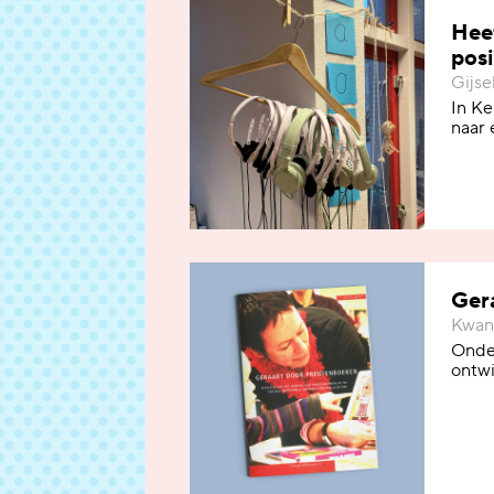
Heef
posi
Gijse
In Ke
naar 
Ger
Kwant
Onder
ontwi