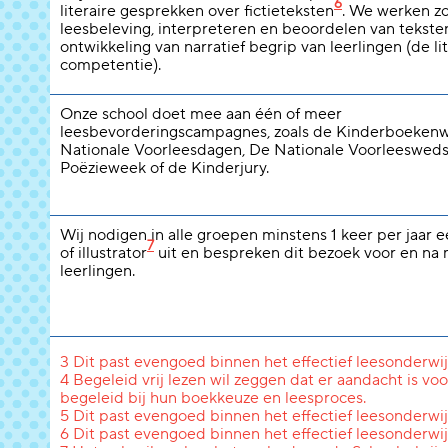
6
literaire gesprekken over fictieteksten
. We werken z
leesbeleving, interpreteren en beoordelen van tekste
ontwikkeling van narratief begrip van leerlingen (de li
competentie).
Onze school doet mee aan één of meer
leesbevorderingscampagnes, zoals de Kinderboeken
Nationale Voorleesdagen, De Nationale Voorleeswedst
Poëzieweek of de Kinderjury.
Wij nodigen in alle groepen minstens 1 keer per jaar 
7
of illustrator
uit en bespreken dit bezoek voor en na
leerlingen.
3 Dit past evengoed binnen het effectief leesonderwij
4 Begeleid vrij lezen wil zeggen dat er aandacht is voo
begeleid bij hun boekkeuze en leesproces.
5 Dit past evengoed binnen het effectief leesonderwij
6 Dit past evengoed binnen het effectief leesonderwij