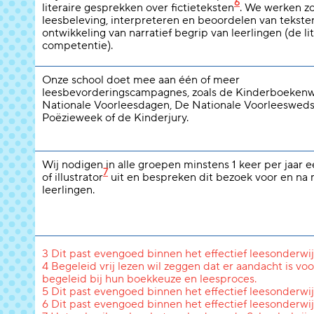
6
literaire gesprekken over fictieteksten
. We werken z
leesbeleving, interpreteren en beoordelen van tekste
ontwikkeling van narratief begrip van leerlingen (de li
competentie).
Onze school doet mee aan één of meer
leesbevorderingscampagnes, zoals de Kinderboeken
Nationale Voorleesdagen, De Nationale Voorleeswedst
Poëzieweek of de Kinderjury.
Wij nodigen in alle groepen minstens 1 keer per jaar 
7
of illustrator
uit en bespreken dit bezoek voor en na
leerlingen.
3 Dit past evengoed binnen het effectief leesonderwij
4 Begeleid vrij lezen wil zeggen dat er aandacht is voo
begeleid bij hun boekkeuze en leesproces.
5 Dit past evengoed binnen het effectief leesonderwij
6 Dit past evengoed binnen het effectief leesonderwij