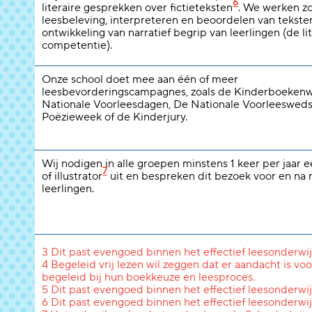
6
literaire gesprekken over fictieteksten
. We werken z
leesbeleving, interpreteren en beoordelen van tekste
ontwikkeling van narratief begrip van leerlingen (de li
competentie).
Onze school doet mee aan één of meer
leesbevorderingscampagnes, zoals de Kinderboeken
Nationale Voorleesdagen, De Nationale Voorleeswedst
Poëzieweek of de Kinderjury.
Wij nodigen in alle groepen minstens 1 keer per jaar 
7
of illustrator
uit en bespreken dit bezoek voor en na
leerlingen.
3 Dit past evengoed binnen het effectief leesonderwij
4 Begeleid vrij lezen wil zeggen dat er aandacht is voo
begeleid bij hun boekkeuze en leesproces.
5 Dit past evengoed binnen het effectief leesonderwij
6 Dit past evengoed binnen het effectief leesonderwij