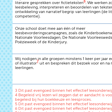
6
literaire gesprekken over fictieteksten
. We werken z
leesbeleving, interpreteren en beoordelen van tekste
ontwikkeling van narratief begrip van leerlingen (de li
competentie).
Onze school doet mee aan één of meer
leesbevorderingscampagnes, zoals de Kinderboeken
Nationale Voorleesdagen, De Nationale Voorleeswedst
Poëzieweek of de Kinderjury.
Wij nodigen in alle groepen minstens 1 keer per jaar 
7
of illustrator
uit en bespreken dit bezoek voor en na
leerlingen.
3 Dit past evengoed binnen het effectief leesonderwij
4 Begeleid vrij lezen wil zeggen dat er aandacht is voo
begeleid bij hun boekkeuze en leesproces.
5 Dit past evengoed binnen het effectief leesonderwij
6 Dit past evengoed binnen het effectief leesonderwij