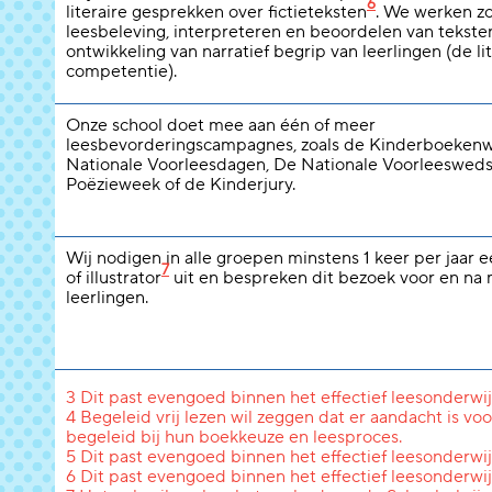
6
literaire gesprekken over fictieteksten
. We werken z
leesbeleving, interpreteren en beoordelen van tekste
ontwikkeling van narratief begrip van leerlingen (de li
competentie).
Onze school doet mee aan één of meer
leesbevorderingscampagnes, zoals de Kinderboeken
Nationale Voorleesdagen, De Nationale Voorleeswedst
Poëzieweek of de Kinderjury.
Wij nodigen in alle groepen minstens 1 keer per jaar 
7
of illustrator
uit en bespreken dit bezoek voor en na
leerlingen.
3 Dit past evengoed binnen het effectief leesonderwij
4 Begeleid vrij lezen wil zeggen dat er aandacht is voo
begeleid bij hun boekkeuze en leesproces.
5 Dit past evengoed binnen het effectief leesonderwij
6 Dit past evengoed binnen het effectief leesonderwij