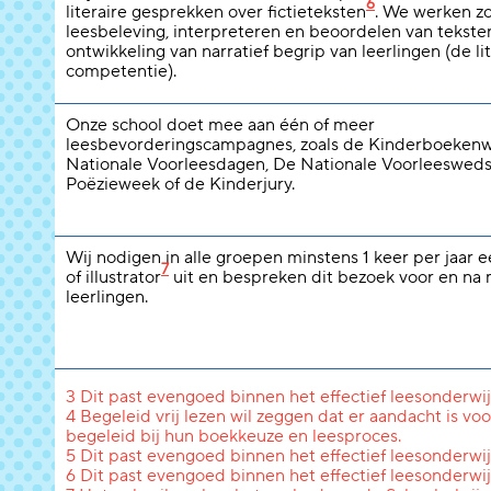
6
literaire gesprekken over fictieteksten
. We werken z
leesbeleving, interpreteren en beoordelen van tekste
ontwikkeling van narratief begrip van leerlingen (de li
competentie).
Onze school doet mee aan één of meer
leesbevorderingscampagnes, zoals de Kinderboeken
Nationale Voorleesdagen, De Nationale Voorleeswedst
Poëzieweek of de Kinderjury.
Wij nodigen in alle groepen minstens 1 keer per jaar 
7
of illustrator
uit en bespreken dit bezoek voor en na
leerlingen.
3 Dit past evengoed binnen het effectief leesonderwij
4 Begeleid vrij lezen wil zeggen dat er aandacht is voo
begeleid bij hun boekkeuze en leesproces.
5 Dit past evengoed binnen het effectief leesonderwij
6 Dit past evengoed binnen het effectief leesonderwij