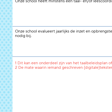
Onze school heeft minstens één taal- en/of leescoördi
Onze school evalueert jaarlijks de inzet en opbrengste
nodig bij.
1 Dit kan een onderdeel zijn van het taalbeleidsplan of
2 De mate waarin iemand geschreven (digitale)tekste