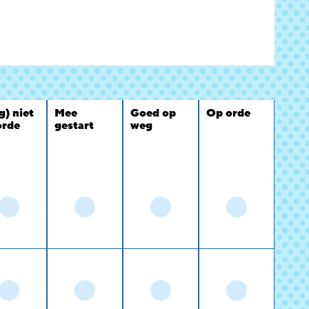
g) niet
Mee
Goed op
Op orde
orde
gestart
weg