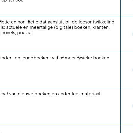
 op school.
ictie en non-fictie dat aansluit bij de leesontwikkeling
s: actuele en meertalige (digitale) boeken, kranten,
c novels, poëzie.
kinder- en jeugdboeken: vijf of meer fysieke boeken
schaf van nieuwe boeken en ander leesmateriaal.
.