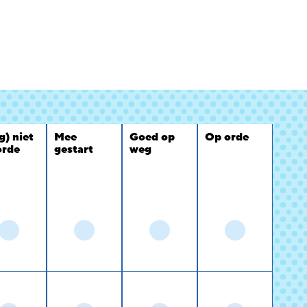
g) niet
Mee
Goed op
Op orde
orde
gestart
weg