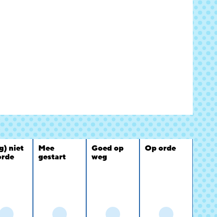
g) niet
Mee
Goed op
Op orde
orde
gestart
weg