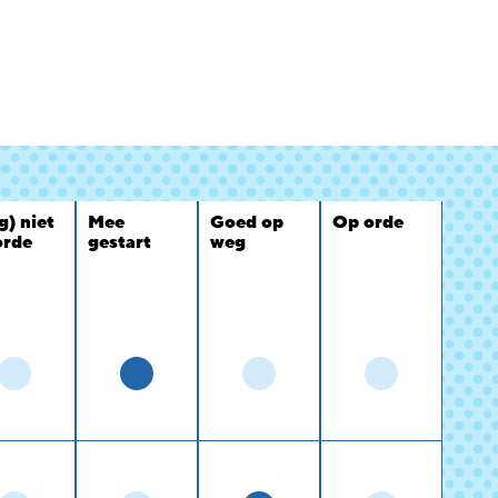
g) niet
Mee
Goed op
Op orde
orde
gestart
weg