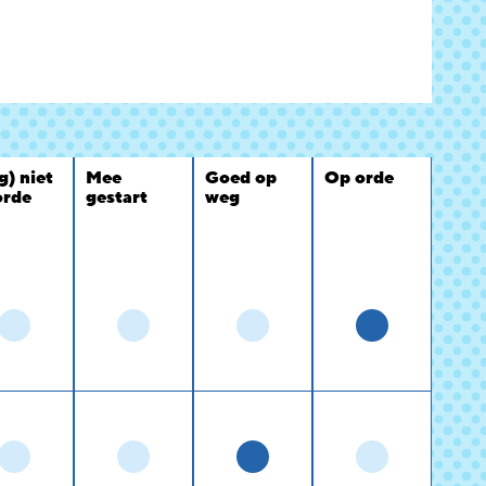
g) niet
Mee
Goed op
Op orde
orde
gestart
weg