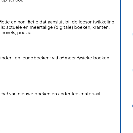
 op school.
ictie en non-fictie dat aansluit bij de leesontwikkeling
s: actuele en meertalige (digitale) boeken, kranten,
c novels, poëzie.
kinder- en jeugdboeken: vijf of meer fysieke boeken
schaf van nieuwe boeken en ander leesmateriaal.
.