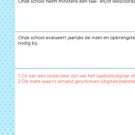
Onze school heeft minstens één taal- en/of leescoördi
Onze school evalueert jaarlijks de inzet en opbrengste
nodig bij.
1 Dit kan een onderdeel zijn van het taalbeleidsplan of
2 De mate waarin iemand geschreven (digitale)tekste