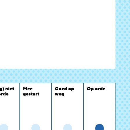
g) niet
Mee
Goed op
Op orde
orde
gestart
weg