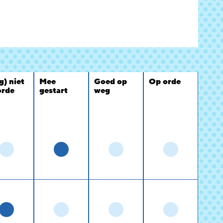
g) niet
Mee
Goed op
Op orde
orde
gestart
weg