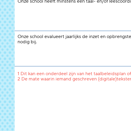
Onze school heeft minstens één taal- en/of leescoördi
Onze school evalueert jaarlijks de inzet en opbrengste
nodig bij.
1 Dit kan een onderdeel zijn van het taalbeleidsplan of
2 De mate waarin iemand geschreven (digitale)tekste