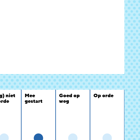
g) niet
Mee
Goed op
Op orde
orde
gestart
weg