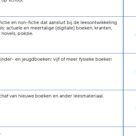
 op school.
ictie en non-fictie dat aansluit bij de leesontwikkeling
s: actuele en meertalige (digitale) boeken, kranten,
c novels, poëzie.
kinder- en jeugdboeken: vijf of meer fysieke boeken
schaf van nieuwe boeken en ander leesmateriaal.
.