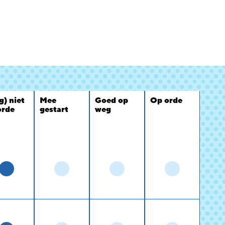
g) niet
Mee
Goed op
Op orde
orde
gestart
weg