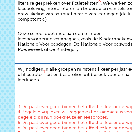
6
literaire gesprekken over fictieteksten
. We werken z
leesbeleving, interpreteren en beoordelen van tekste
ontwikkeling van narratief begrip van leerlingen (de li
competentie).
Onze school doet mee aan één of meer
leesbevorderingscampagnes, zoals de Kinderboeken
Nationale Voorleesdagen, De Nationale Voorleeswedst
Poëzieweek of de Kinderjury.
Wij nodigen in alle groepen minstens 1 keer per jaar 
7
of illustrator
uit en bespreken dit bezoek voor en na
leerlingen.
3 Dit past evengoed binnen het effectief leesonderwij
4 Begeleid vrij lezen wil zeggen dat er aandacht is voo
begeleid bij hun boekkeuze en leesproces.
5 Dit past evengoed binnen het effectief leesonderwij
6 Dit past evengoed binnen het effectief leesonderwij