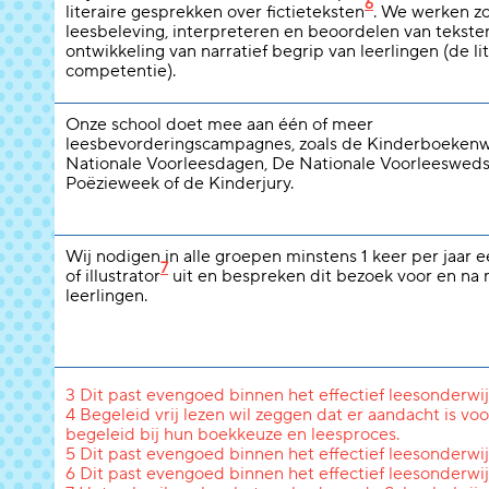
6
literaire gesprekken over fictieteksten
. We werken z
leesbeleving, interpreteren en beoordelen van tekste
ontwikkeling van narratief begrip van leerlingen (de li
competentie).
Onze school doet mee aan één of meer
leesbevorderingscampagnes, zoals de Kinderboeken
Nationale Voorleesdagen, De Nationale Voorleeswedst
Poëzieweek of de Kinderjury.
Wij nodigen in alle groepen minstens 1 keer per jaar 
7
of illustrator
uit en bespreken dit bezoek voor en na
leerlingen.
3 Dit past evengoed binnen het effectief leesonderwij
4 Begeleid vrij lezen wil zeggen dat er aandacht is voo
begeleid bij hun boekkeuze en leesproces.
5 Dit past evengoed binnen het effectief leesonderwij
6 Dit past evengoed binnen het effectief leesonderwij