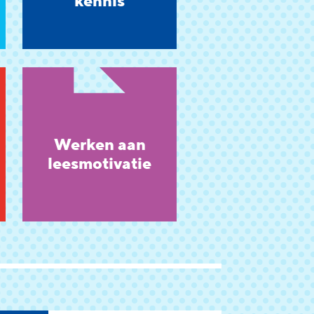
kennis
Werken aan
leesmotivatie