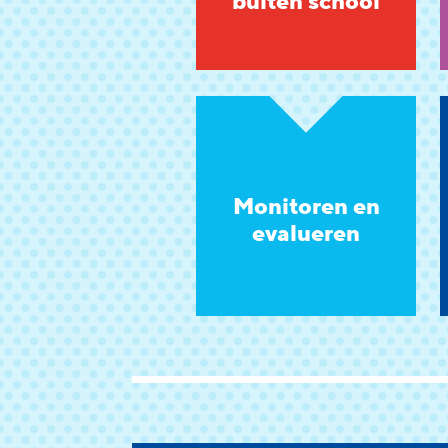
buiten school
Monitoren en
evalueren