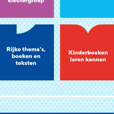
kleutergroep
Rijke thema's,
Kinderboeken
boeken en
leren kennen
teksten