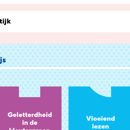
tijk
js
Geletterdheid
Vloeiend
in de
lezen